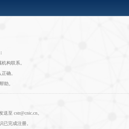
：
属机构联系。
入正确。
取帮助。
str@cnic.cn。
识已完成注册。