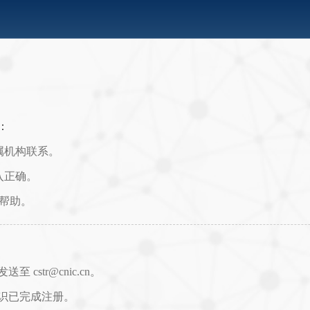
：
属机构联系。
入正确。
取帮助。
str@cnic.cn。
识已完成注册。