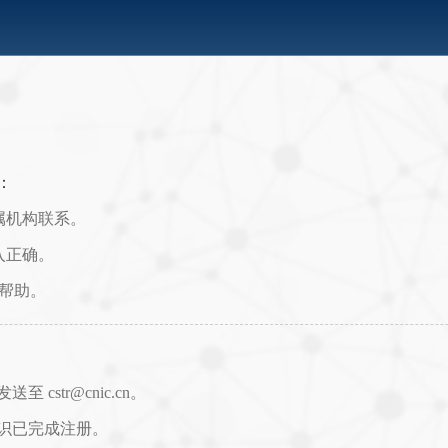
：
属机构联系。
入正确。
取帮助。
str@cnic.cn。
识已完成注册。