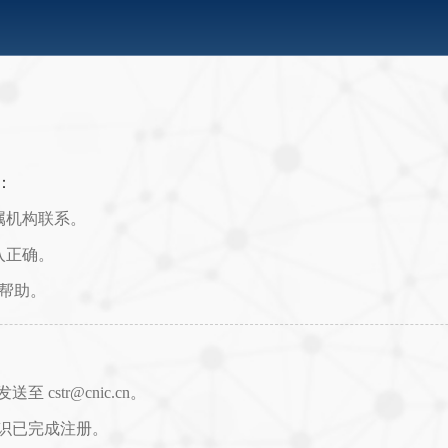
：
属机构联系。
入正确。
取帮助。
str@cnic.cn。
识已完成注册。