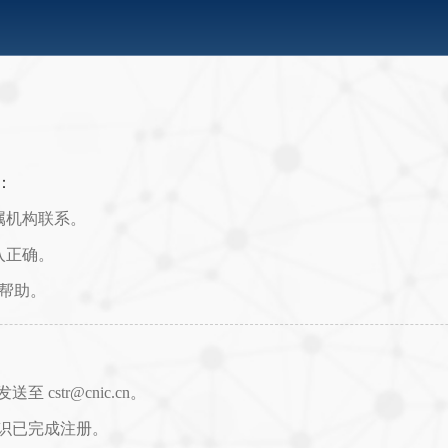
：
属机构联系。
入正确。
取帮助。
str@cnic.cn。
识已完成注册。