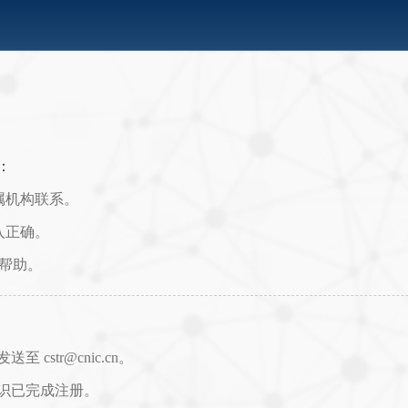
：
属机构联系。
入正确。
取帮助。
str@cnic.cn。
识已完成注册。