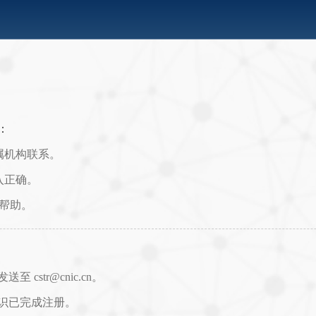
：
属机构联系。
入正确。
取帮助。
str@cnic.cn。
识已完成注册。