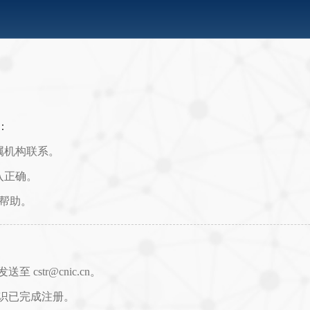
：
属机构联系。
入正确。
取帮助。
str@cnic.cn。
识已完成注册。