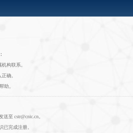
：
属机构联系。
入正确。
取帮助。
str@cnic.cn。
识已完成注册。