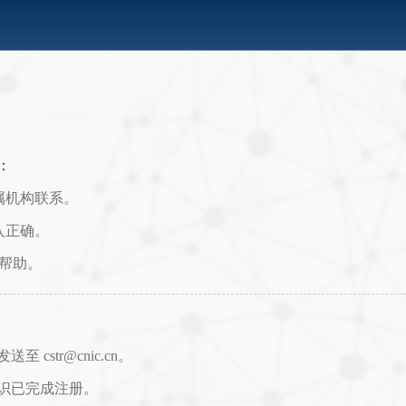
：
属机构联系。
入正确。
取帮助。
str@cnic.cn。
识已完成注册。