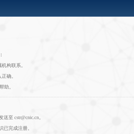
：
属机构联系。
入正确。
取帮助。
str@cnic.cn。
识已完成注册。