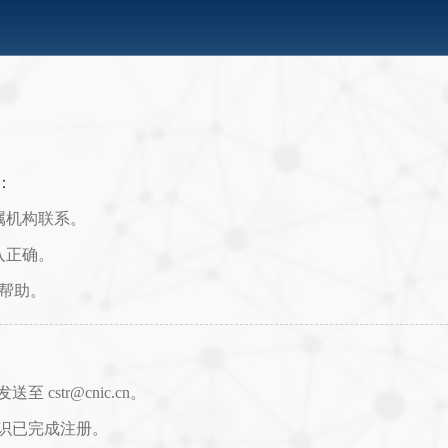
：
属机构联系。
入正确。
取帮助。
str@cnic.cn。
识已完成注册。