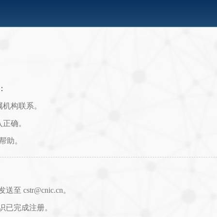
：
属机构联系。
入正确。
取帮助。
str@cnic.cn。
识已完成注册。