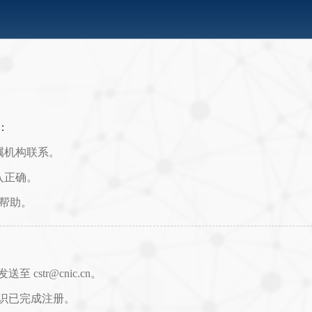
：
属机构联系。
入正确。
取帮助。
str@cnic.cn。
识已完成注册。