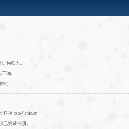
：
属机构联系。
入正确。
取帮助。
str@cnic.cn。
识已完成注册。