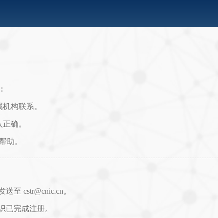
：
属机构联系。
入正确。
取帮助。
str@cnic.cn。
识已完成注册。