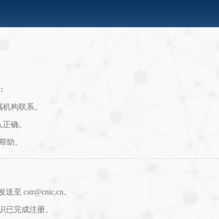
：
属机构联系。
入正确。
取帮助。
str@cnic.cn。
识已完成注册。