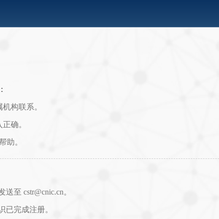
：
属机构联系。
入正确。
取帮助。
str@cnic.cn。
识已完成注册。