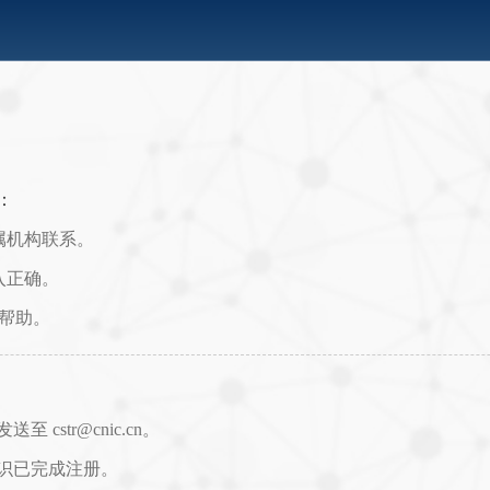
：
属机构联系。
入正确。
取帮助。
str@cnic.cn。
识已完成注册。