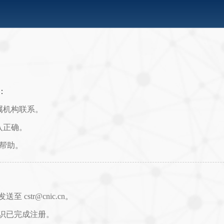
：
属机构联系。
入正确。
取帮助。
str@cnic.cn。
识已完成注册。