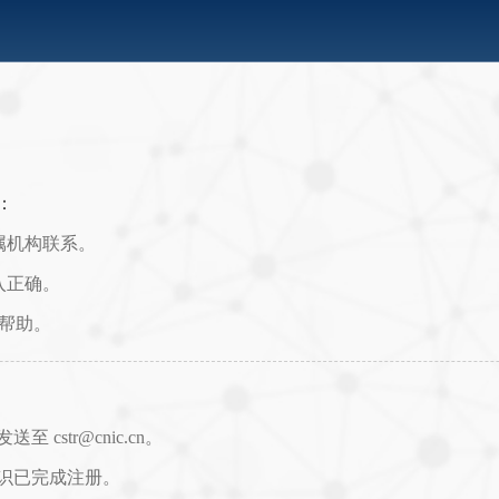
：
属机构联系。
入正确。
取帮助。
str@cnic.cn。
识已完成注册。