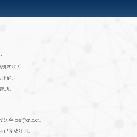
：
属机构联系。
入正确。
取帮助。
str@cnic.cn。
识已完成注册。