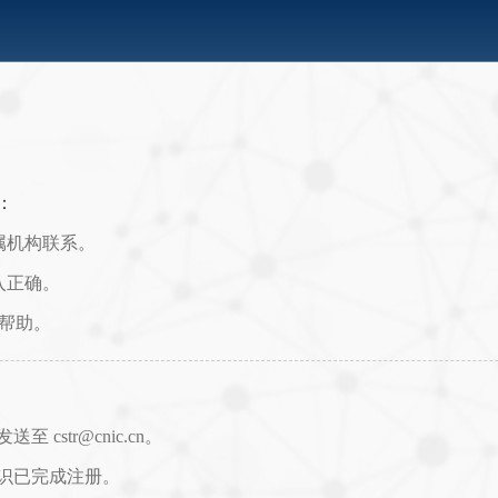
：
属机构联系。
入正确。
取帮助。
str@cnic.cn。
识已完成注册。