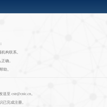
：
属机构联系。
入正确。
取帮助。
str@cnic.cn。
识已完成注册。