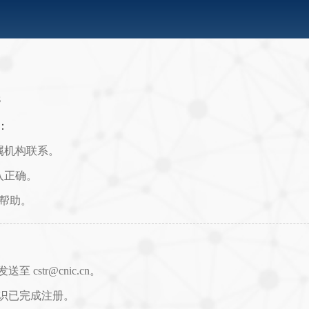
8
：
属机构联系。
入正确。
取帮助。
str@cnic.cn。
识已完成注册。