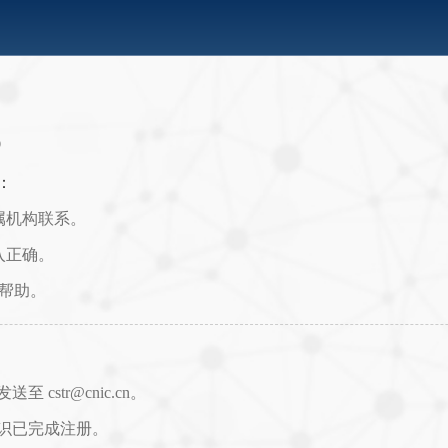
0
：
属机构联系。
入正确。
取帮助。
str@cnic.cn。
识已完成注册。