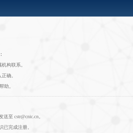
1
：
属机构联系。
入正确。
取帮助。
str@cnic.cn。
识已完成注册。