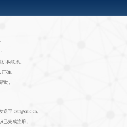
5
：
属机构联系。
入正确。
取帮助。
str@cnic.cn。
识已完成注册。