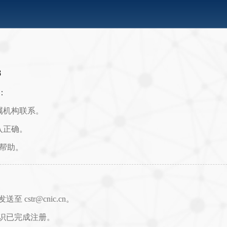
8
：
属机构联系。
入正确。
取帮助。
str@cnic.cn。
识已完成注册。