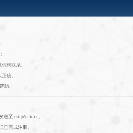
2
：
属机构联系。
入正确。
取帮助。
str@cnic.cn。
识已完成注册。