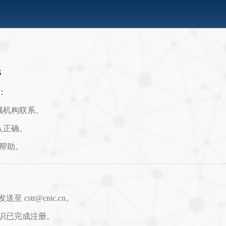
6
：
属机构联系。
入正确。
取帮助。
str@cnic.cn。
识已完成注册。