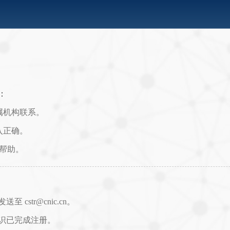
：
属机构联系。
入正确。
取帮助。
str@cnic.cn。
识已完成注册。