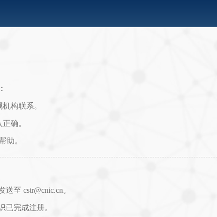
：
属机构联系。
入正确。
取帮助。
str@cnic.cn。
识已完成注册。