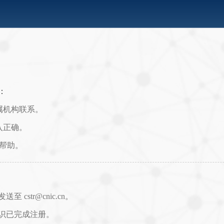
：
属机构联系。
入正确。
取帮助。
str@cnic.cn。
识已完成注册。