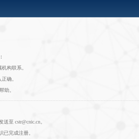
：
属机构联系。
入正确。
取帮助。
str@cnic.cn。
识已完成注册。