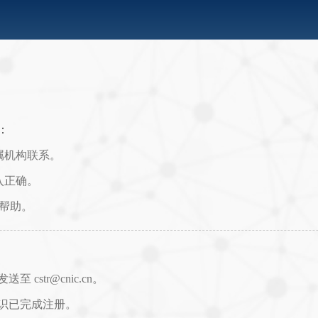
：
属机构联系。
入正确。
取帮助。
str@cnic.cn。
识已完成注册。