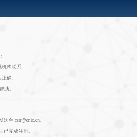
：
属机构联系。
入正确。
取帮助。
str@cnic.cn。
识已完成注册。