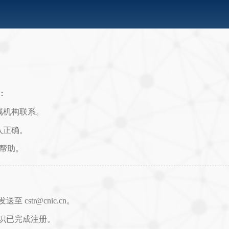
：
属机构联系。
入正确。
取帮助。
str@cnic.cn。
识已完成注册。