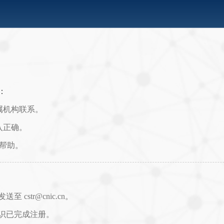
：
属机构联系。
入正确。
取帮助。
str@cnic.cn。
识已完成注册。